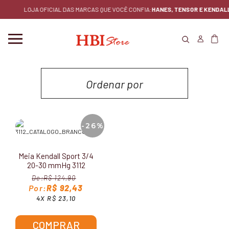
LOJA OFICIAL DAS MARCAS QUE VOCÊ CONFIA:
HANES, TENSOR E KENDALL.
Ordenar por
MENOR PREÇO
-26%
MAIOR PREÇO
Meia Kendall Sport 3/4
LANÇAMENTOS
20-30 mmHg 3112
R$ 124,90
MAIS VENDIDOS
R$ 92,43
4X R$ 23,10
COMPRAR