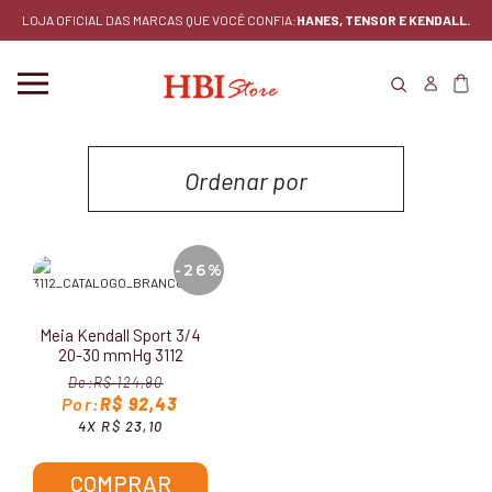
LOJA OFICIAL DAS MARCAS QUE VOCÊ CONFIA:
HANES, TENSOR E KENDALL.
Ordenar por
MENOR PREÇO
-26%
MAIOR PREÇO
Meia Kendall Sport 3/4
LANÇAMENTOS
20-30 mmHg 3112
R$ 124,90
MAIS VENDIDOS
R$ 92,43
4X R$ 23,10
COMPRAR