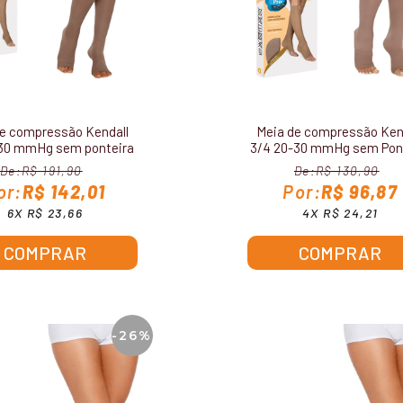
e compressão Kendall
Meia de compressão Ken
-30 mmHg sem ponteira
3/4 20-30 mmHg sem Pon
1713
1881
R$ 191,90
R$ 130,90
R$ 142,01
R$ 96,87
6X R$ 23,66
4X R$ 24,21
COMPRAR
COMPRAR
-26%