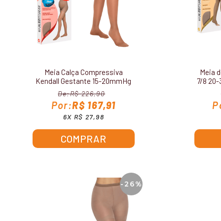
Meia Calça Compressiva
Meia d
Kendall Gestante 15-20mmHg
7/8 20
1653
R$ 226,90
R$ 167,91
6X R$ 27,98
COMPRAR
-26%