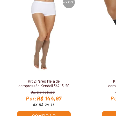
-26%
Kit 2 Pares Meia de
K
compressão Kendall 3/4 15-20
comp
mmHg Sem Ponteira 1871
Mascu
R$ 195,90
R$ 144,97
6X R$ 24,16