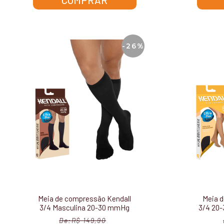
COMPRAR
-26%
Meia de compressão Kendall
Meia d
3/4 Masculina 20-30 mmHg
3/4 20
1532
R$ 149,90