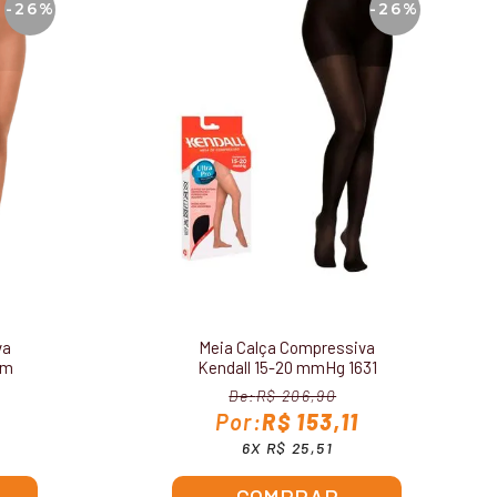
-26%
-26%
va
Meia Calça Compressiva
em
Kendall 15-20 mmHg 1631
R$ 206,90
R$ 153,11
6X R$ 25,51