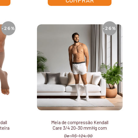
COMPRAR
-26%
-26%
dall
Meia de compressão Kendall
teira
Care 3/4 20-30 mmHg com
ponteira 3113
R$ 124,90