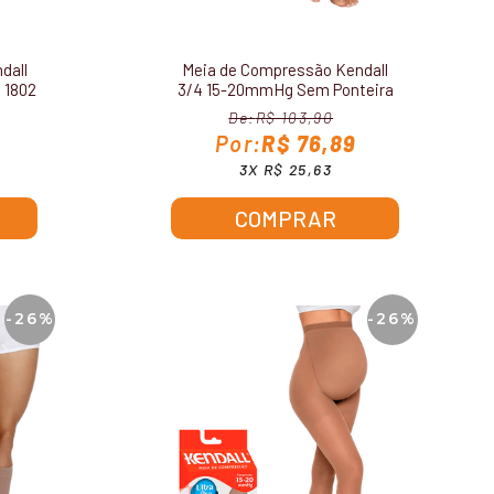
dall
Meia de Compressão Kendall
 1802
3/4 15-20mmHg Sem Ponteira
1871
R$ 103,90
R$ 76,89
3X R$ 25,63
COMPRAR
-26%
-26%