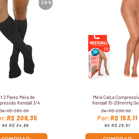
-26%
it 2 Pares Meia de
Meia Calça Compressi
ressão Kendall 3/4
Kendall 15-20mmHg S
lina 15-20 mmHg 1802
Ponteira 1701
R$ 282,90
R$ 206,90
R$ 209,35
R$ 153,11
6X R$ 34,89
6X R$ 25,51