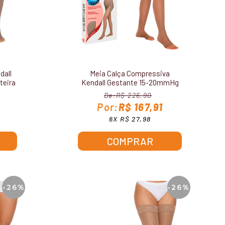
dall
Meia Calça Compressiva
teira
Kendall Gestante 15-20mmHg
sem Ponteira 1652
R$ 226,90
R$ 167,91
6X R$ 27,98
COMPRAR
-26%
-26%