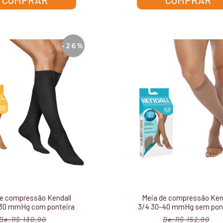
COMPRAR
COMPRAR
-26%
e compressão Kendall
Meia de compressão Ken
-30 mmHg com ponteira
3/4 30-40 mmHg sem pon
1502
1901
R$ 130,90
R$ 152,90