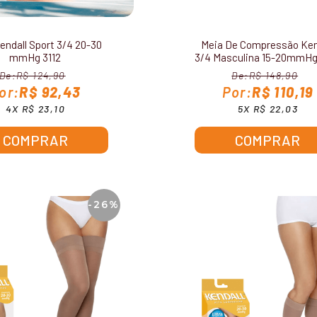
endall Sport 3/4 20-30
Meia De Compressão Ken
mmHg 3112
3/4 Masculina 15-20mmHg
R$ 124,90
R$ 148,90
R$ 92,43
R$ 110,19
4X R$ 23,10
5X R$ 22,03
COMPRAR
COMPRAR
-26%