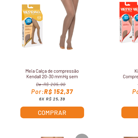
Meia Calça de compressão
K
Kendall 20-30 mmHg sem
Compre
ponteira 1891
mm
R$ 205,90
R$ 152,37
6X R$ 25,39
COMPRAR