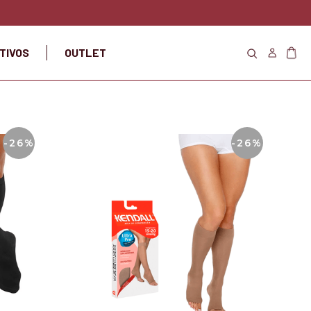
TIVOS
OUTLET
-26%
-26%