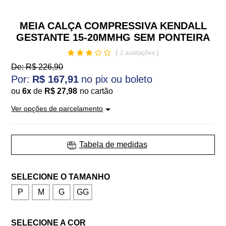
MEIA CALÇA COMPRESSIVA KENDALL
GESTANTE 15-20MMHG SEM PONTEIRA
1652
(
)
2 avaliações
De:
R$ 226,90
R$ 167,91
ou
6
x
de
R$ 27,98
Ver opções de parcelamento
Tabela de medidas
P
M
G
GG