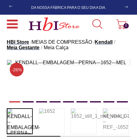
Previous
ES,
FRET
DA NOSSA FÁBRICA PARA O SEU DIA A DIA.
SUDE
Next
0
HBI Store
MEIAS DE COMPRESSÃO
Kendall
Meia Gestante
Meia Calça
-26%