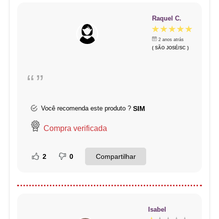
Raquel C.
2 anos atrás
( SÃO JOSÉ/SC )
“
”
Você recomenda este produto ?
SIM
Compra verificada
Compartilhar
2
0
Isabel