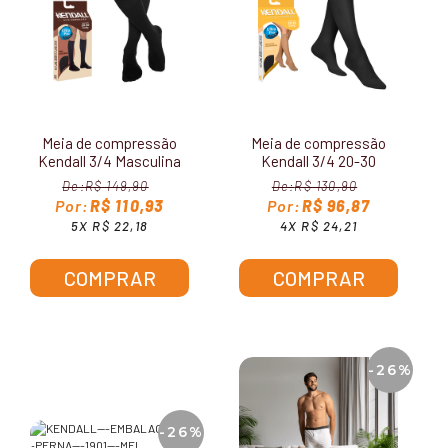
Meia de compressão
Meia de compressão
Kendall 3/4 Masculina
Kendall 3/4 20-30
20-30 mmHg 1532
mmHg com ponteira
R$ 149,90
R$ 130,90
1502
R$ 110,93
R$ 96,87
5X R$ 22,18
4X R$ 24,21
COMPRAR
COMPRAR
-26%
-26%