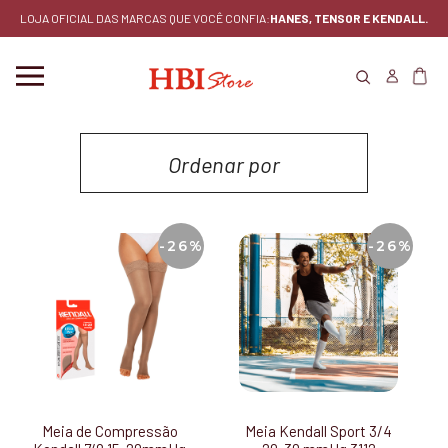
LOJA OFICIAL DAS MARCAS QUE VOCÊ CONFIA:
HANES, TENSOR E KENDALL.
Ordenar por
MENOR PREÇO
-26%
-26%
MAIOR PREÇO
LANÇAMENTOS
MAIS VENDIDOS
Meia de Compressão
Meia Kendall Sport 3/4