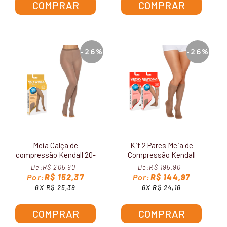
COMPRAR
COMPRAR
-26%
-26%
Meia Calça de
Kit 2 Pares Meia de
compressão Kendall 20-
Compressão Kendall
30 mmHg sem ponteira
3/4 15-20 mmHg
R$ 205,90
R$ 195,90
1891
Feminina 1671
R$ 152,37
R$ 144,97
6X R$ 25,39
6X R$ 24,16
COMPRAR
COMPRAR