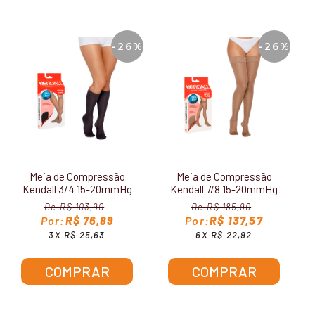
-26%
-26%
Meia de Compressão
Meia de Compressão
Kendall 3/4 15-20mmHg
Kendall 7/8 15-20mmHg
Feminina 1671
Feminina 1612
R$ 103,90
R$ 185,90
R$ 76,89
R$ 137,57
3X R$ 25,63
6X R$ 22,92
COMPRAR
COMPRAR