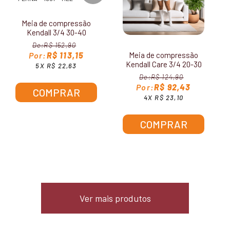
Meia de compressão
Kendall 3/4 30-40
mmHg sem ponteira
R$ 152,90
1901
R$ 113,15
Meia de compressão
Kendall Care 3/4 20-30
5X R$ 22,63
mmHg com ponteira
R$ 124,90
3113
R$ 92,43
COMPRAR
4X R$ 23,10
COMPRAR
Ver mais produtos