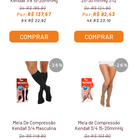
Kendall 7/8 15-20mmHg
20-30 mmHg 3112
Sem Ponteira 1712
R$ 185,90
R$ 124,90
R$ 137,57
R$ 92,43
6X R$ 22,92
4X R$ 23,10
COMPRAR
COMPRAR
-26%
-26%
Meia De Compressão
Meia de Compressão
Kendall 3/4 Masculina
Kendall 3/4 15-20mmHg
15-20mmHg 1802
Sem Ponteira 1871
R$ 148,90
R$ 103,90