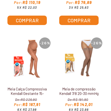
R$ 110,19
R$ 76,89
5X R$ 22,03
3X R$ 25,63
COMPRAR
COMPRAR
-26%
-26%
Meia Calça Compressiva
Meia de compressão
Kendall Gestante 15-
Kendall 7/8 20-30 mmHg
20mmHg 1653
sem ponteira 1713
R$ 226,90
R$ 191,90
R$ 167,91
R$ 142,01
6X R$ 27,98
6X R$ 23,66