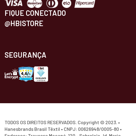
FIQUE CONECTADO
@HBISTORE
SEGURANÇA
TODOS OS DIREITOS RESERVADOS. Copyright © 2023. •
Hanesbrands Brasil Têxtil • CNPJ: 00626948/0005-80 •
Endereço: Travessa Macapá, 120 - Sobreloja Jd. Maria