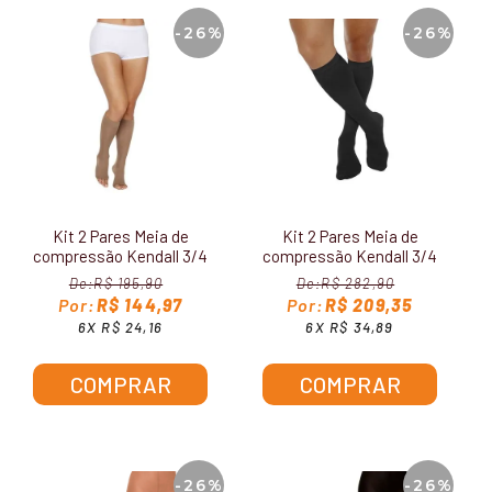
-26%
-26%
Kit 2 Pares Meia de
Kit 2 Pares Meia de
compressão Kendall 3/4
compressão Kendall 3/4
15-20 mmHg Sem
Masculina 15-20 mmHg
R$ 195,90
R$ 282,90
Ponteira 1871
1802
R$ 144,97
R$ 209,35
6X R$ 24,16
6X R$ 34,89
COMPRAR
COMPRAR
-26%
-26%