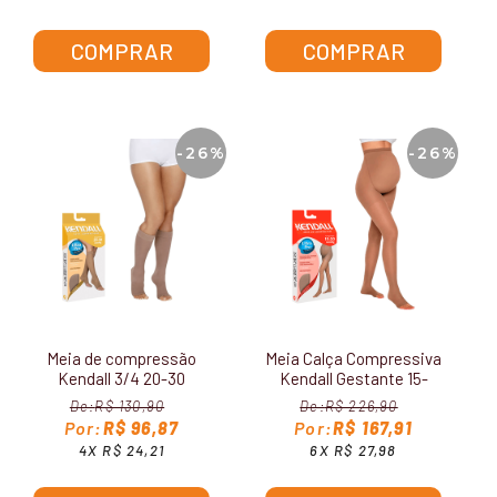
COMPRAR
COMPRAR
-26%
-26%
Meia de compressão
Meia Calça Compressiva
Kendall 3/4 20-30
Kendall Gestante 15-
mmHg sem Ponteira
20mmHg sem Ponteira
R$ 130,90
R$ 226,90
1881
1652
R$ 96,87
R$ 167,91
4X R$ 24,21
6X R$ 27,98