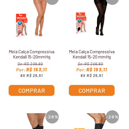
Meia Calça Compressiva
Meia Calça Compressiva
Kendall 15-20mmHg
Kendall 15-20 mmHg
Sem Ponteira 1701
1631
R$ 206,90
R$ 206,90
R$ 153,11
R$ 153,11
6X R$ 25,51
6X R$ 25,51
COMPRAR
COMPRAR
-26%
-26%