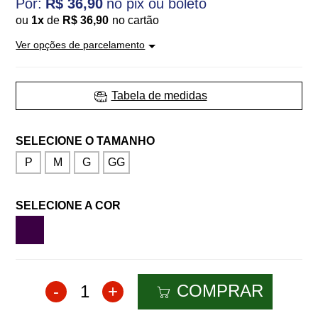
R$ 36,90
ou
1
x
de
R$ 36,90
Ver opções de parcelamento
Tabela de medidas
P
M
G
GG
Chocolate
COMPRAR
-
1
+