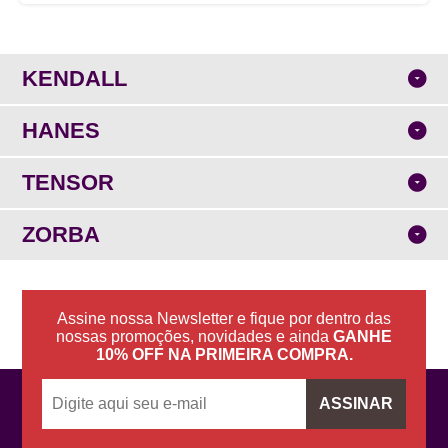
KENDALL
HANES
TENSOR
ZORBA
Assine nossa Newsletter e fique por dentro das
nossas promoções, novidades e ainda
GANHE
10% OFF NA PRIMEIRA COMPRA.
ASSINAR