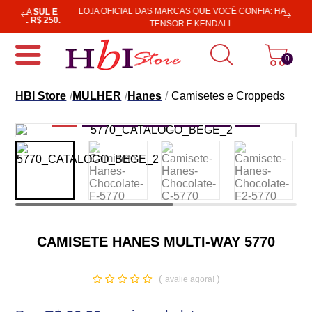
Previous
LOJA OFICIAL DAS MARCAS QUE VOCÊ CONFIA: HANES,
SUL E
$ 250.
Next
TENSOR E KENDALL.
0
HBI Store
MULHER
Hanes
Camisetes e Croppeds
CAMISETE HANES MULTI-WAY 5770
(
)
avalie agora!