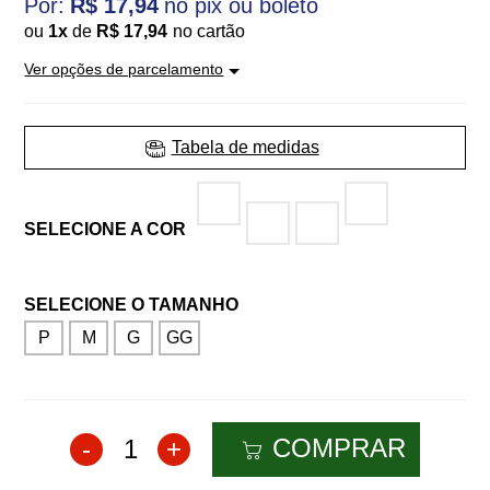
R$ 17,94
ou
1
x
de
R$ 17,94
Ver opções de parcelamento
Tabela de medidas
Azul
Verde
Royal
Mescla
Preto
Militar
P
M
G
GG
COMPRAR
-
1
+