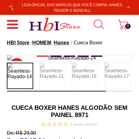
Previous
LOJA OFICIAL DAS MARCAS QUE VOCÊ CONFIA: HANES,
SUL E
$ 250.
Next
TENSOR E KENDALL.
0
HBI Store
HOMEM
Hanes
Cueca Boxer
-40%
CUECA BOXER HANES ALGODÃO SEM
PAINEL 8971
(
)
avalie agora!
De:
R$ 29,90