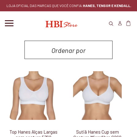
LOJA OFICIAL DAS MARCAS QUE VOCÊ CONFIA:
HANES, TENSOR E KENDALL.
Ordenar por
MENOR PREÇO
MAIOR PREÇO
LANÇAMENTOS
MAIS VENDIDOS
Top Hanes Alças Largas
Sutiã Hanes Cup sem