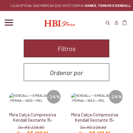
LOJA OFICIAL DAS MARCAS QUE VOCÊ CONFIA:
HANES, TENSOR E KENDALL.
Filtros
Ordenar por
MENOR PREÇO
-26%
-26%
MAIOR PREÇO
Meia Calça Compressiva
Meia Calça Compressiva
LANÇAMENTOS
Kendall Gestante 15-
Kendall Gestante 15-
20mmHg 1653
20mmHg sem Ponteira
R$ 226,90
R$ 226,90
1652
MAIS VENDIDOS