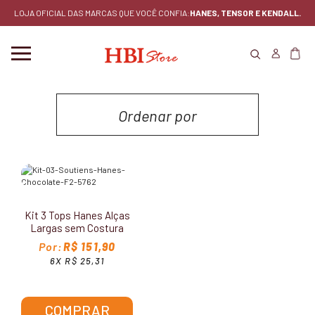
LOJA OFICIAL DAS MARCAS QUE VOCÊ CONFIA:
HANES, TENSOR E KENDALL.
Ordenar por
MENOR PREÇO
MAIOR PREÇO
Kit 3 Tops Hanes Alças
LANÇAMENTOS
Largas sem Costura
5762
R$ 151,90
MAIS VENDIDOS
6X R$ 25,31
COMPRAR