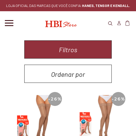
LOJA OFICIAL DAS MARCAS QUE VOCÊ CONFIA:
HANES, TENSOR E KENDALL.
Filtros
Ordenar por
MENOR PREÇO
-26%
-26%
MAIOR PREÇO
LANÇAMENTOS
MAIS VENDIDOS