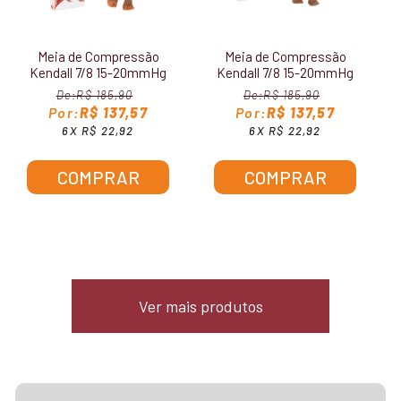
Meia de Compressão
Meia de Compressão
Kendall 7/8 15-20mmHg
Kendall 7/8 15-20mmHg
Sem Ponteira 1712
Feminina 1612
R$ 185,90
R$ 185,90
R$ 137,57
R$ 137,57
6X R$ 22,92
6X R$ 22,92
COMPRAR
COMPRAR
Ver mais produtos