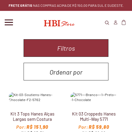
FRETE GRÁTIS
NAS COMPRAS ACIMA DE R$ 150,00 PARA SUL E SUDESTE.
Filtros
Ordenar por
MENOR PREÇO
MAIOR PREÇO
Kit 3 Tops Hanes Alças
Kit 03 Croppeds Hanes
LANÇAMENTOS
Largas sem Costura
Multi-Way 5771
5762
R$ 151,90
R$ 59,80
MAIS VENDIDOS