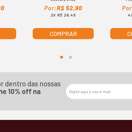
90
R$ 52,90
2X R$ 26,45
4
COMPRAR
C
or dentro das nossas
he 10% off na