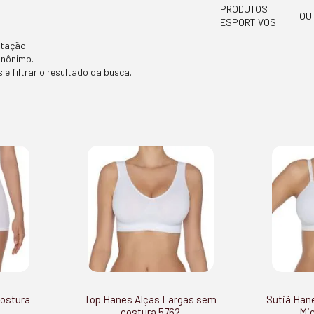
PRODUTOS
OU
ESPORTIVOS
itação.
inônimo.
 e filtrar o resultado da busca.
ostura
Top Hanes Alças Largas sem
Sutiã Han
costura 5762
Mic