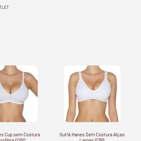
TLET
es Cup sem Costura
Sutiã Hanes Sem Costura Alças
rofibra G260
Largas G795