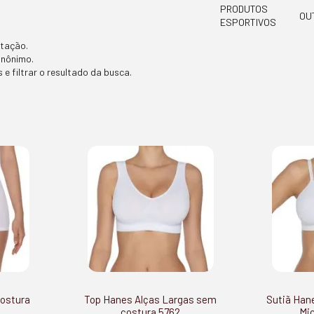
PRODUTOS
OU
ESPORTIVOS
itação.
inônimo.
 e filtrar o resultado da busca.
ostura
Top Hanes Alças Largas sem
Sutiã Han
costura 5762
Mic