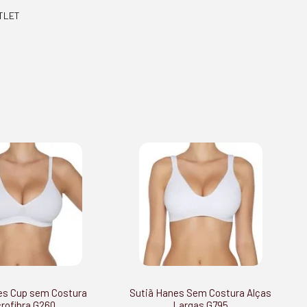
TLET
es Cup sem Costura
Sutiã Hanes Sem Costura Alças
rofibra G260
Largas G795