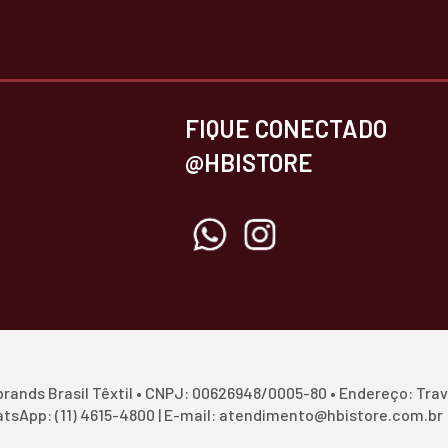
FIQUE CONECTADO
@HBISTORE
ands Brasil Têxtil • CNPJ: 00626948/0005-80 • Endereço: Trav
hatsApp: (11) 4615-4800 | E-mail: atendimento@hbistore.com.br