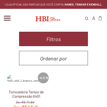
LOJA OFICIAL DAS MARCAS QUE VOCÊ CONFIA:
HANES, TENSOR E KENDALL.
Filtros
Ordenar por
MENOR PREÇO
-40%
MAIOR PREÇO
Tornozeleira Tensor de
LANÇAMENTOS
Compressão 6401
R$ 71,90
MAIS VENDIDOS
R$ 43,14