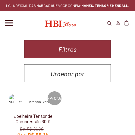
LOJA OFICIAL DAS MARCAS QUE VOCÊ CONFIA:
HANES, TENSOR E KENDALL.
Filtros
Ordenar por
MENOR PREÇO
-40%
MAIOR PREÇO
Joelheira Tensor de
LANÇAMENTOS
Compressão 6001
R$ 91,90
MAIS VENDIDOS
R$ 55,14