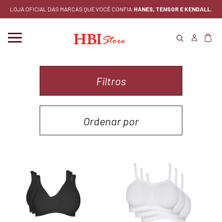
LOJA OFICIAL DAS MARCAS QUE VOCÊ CONFIA:
HANES, TENSOR E KENDALL.
Filtros
Ordenar por
MENOR PREÇO
MAIOR PREÇO
LANÇAMENTOS
MAIS VENDIDOS