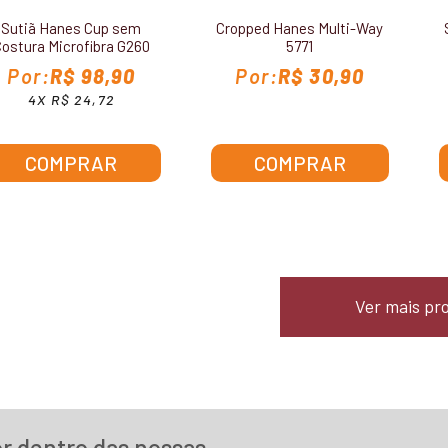
Sutiã Hanes Cup sem
Cropped Hanes Multi-Way
ostura Microfibra G260
5771
R$ 98,90
R$ 30,90
4X R$ 24,72
COMPRAR
COMPRAR
Ver mais pr
or dentro das nossas