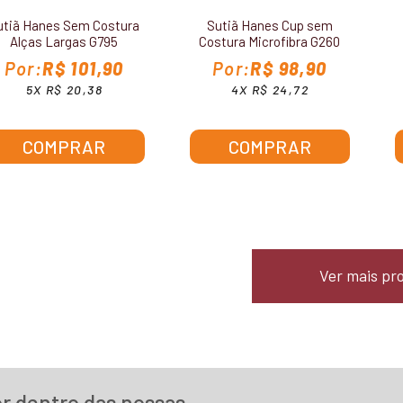
utiã Hanes Sem Costura
Sutiã Hanes Cup sem
Alças Largas G795
Costura Microfibra G260
R$ 101,90
R$ 98,90
5X R$ 20,38
4X R$ 24,72
COMPRAR
COMPRAR
Ver mais pr
or dentro das nossas