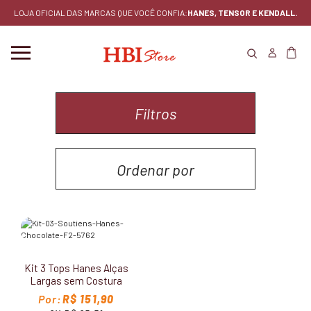
LOJA OFICIAL DAS MARCAS QUE VOCÊ CONFIA:
HANES, TENSOR E KENDALL.
Filtros
Ordenar por
MENOR PREÇO
MAIOR PREÇO
Kit 3 Tops Hanes Alças
LANÇAMENTOS
Largas sem Costura
5762
R$ 151,90
MAIS VENDIDOS