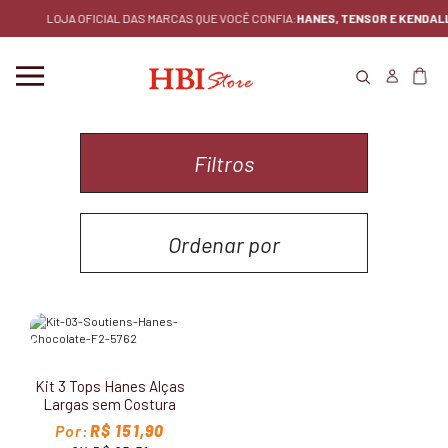
LOJA OFICIAL DAS MARCAS QUE VOCÊ CONFIA:
HANES, TENSOR E KENDALL.
Filtros
Ordenar por
MENOR PREÇO
MAIOR PREÇO
Kit 3 Tops Hanes Alças
LANÇAMENTOS
Largas sem Costura
5762
R$ 151,90
MAIS VENDIDOS